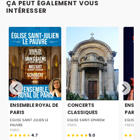
ÇA PEUT ÉGALEMENT VOUS
INTÉRESSER
T
ENSEMBLE ROYAL DE
CONCERTS
ENSEM
PARIS
CLASSIQUES
PARIS À
MUSIQUE &...
EGLISE SAINT JULIEN LE
EGLISE SAINT-EPHREM
EGLISE D
PAUVRE
PARIS
PARIS
PARIS
4.7
5.0