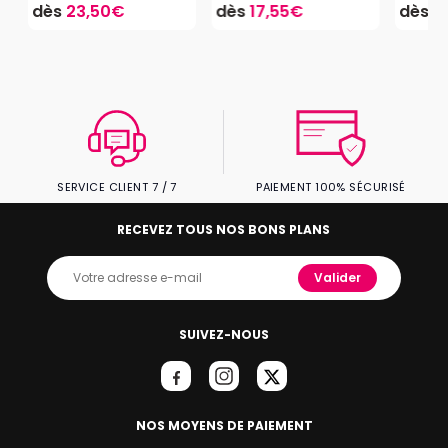
dès
23,50€
dès
17,55€
dès
3
SERVICE CLIENT 7 / 7
PAIEMENT 100% SÉCURISÉ
RECEVEZ TOUS NOS BONS PLANS
Valider
SUIVEZ-NOUS
NOS MOYENS DE PAIEMENT