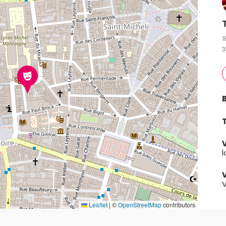
1
3
B
V
l
V
V
Leaflet
|
©
OpenStreetMap
contributors