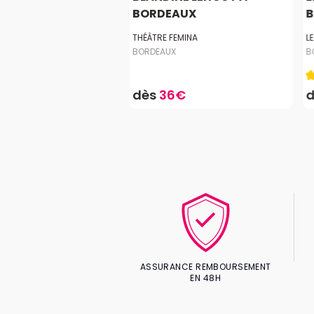
AUX
BORDEAUX
B
 DESCAS
THÉÂTRE FEMINA
L
X
BORDEAUX
B
4€
dès
36€
ASSURANCE REMBOURSEMENT
EN 48H