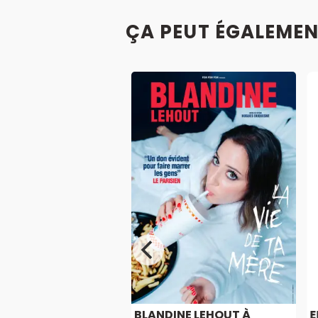
ÇA PEUT ÉGALEMEN
NY KAVANAGH À
BLANDINE LEHOUT À
E