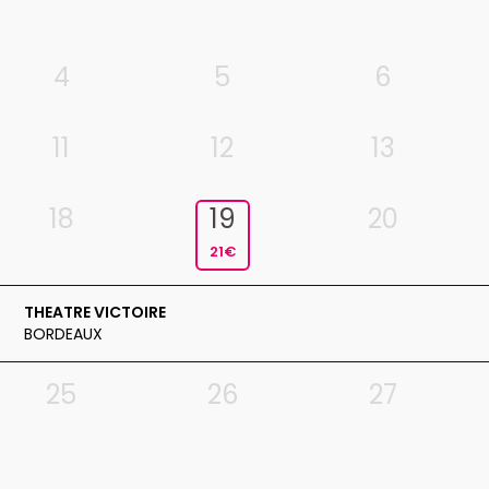
4
5
6
11
12
13
18
19
20
21€
THEATRE VICTOIRE
BORDEAUX
25
26
27