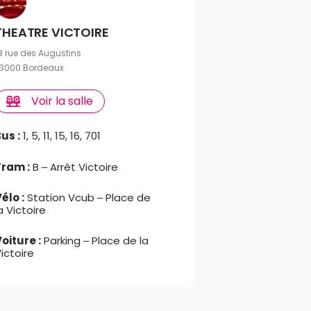
THEATRE VICTOIRE
8 rue des Augustins
3000 Bordeaux
Voir la salle
us :
1, 5, 11, 15, 16, 701
Tram :
B – Arrêt Victoire
élo :
Station Vcub – Place de
a Victoire
oiture :
Parking – Place de la
ictoire