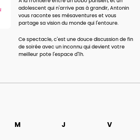
À la frontière entre un bobo parisien, et un
adolescent qui n'arrive pas à grandir, Antonin
u
vous raconte ses mésaventures et vous
partage sa vision du monde qui l'entoure.
Ce spectacle, c'est une douce discussion de fin
de soirée avec un inconnu qui devient votre
meilleur pote l'espace d'1h.
M
J
V