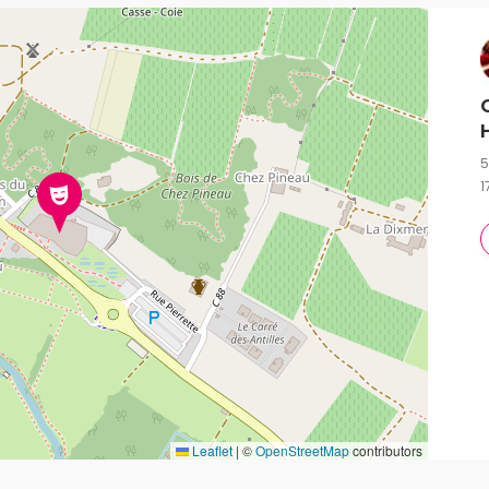
5
1
Leaflet
|
©
OpenStreetMap
contributors