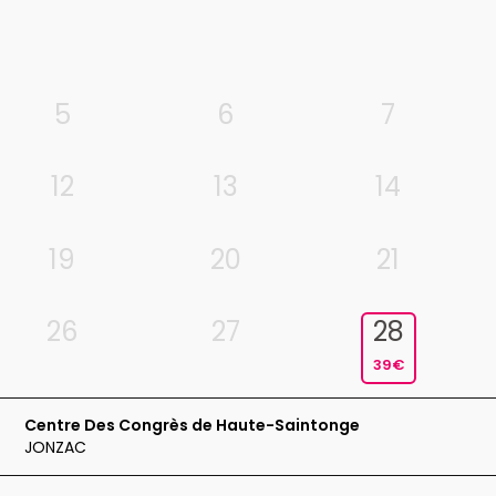
5
6
7
12
13
14
19
20
21
26
27
28
39€
Centre Des Congrès de Haute-Saintonge
JONZAC