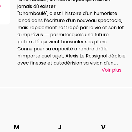
u
jamais dû exister.
"Chamboulé", c’est l’histoire d’un humoriste
lancé dans l’écriture d’un nouveau spectacle,
mais rapidement rattrapé par la vie et son lot
d’imprévus — parmi lesquels une future
paternité qui vient bousculer ses plans.
Connu pour sa capacité à rendre drôle
n’importe quel sujet, Alexis Le Rossignol déploie
avec finesse et autodérision sa vision d’un
monde bouleversé et bouleversant, en
Voir plus
explorant comme à son habitude, les multiples
thèmes qui font sa signature, bien au-delà de
ce seul événement.
M
J
V