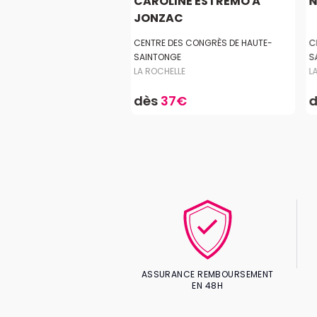
RUZ À CERIZAY
CAROLINE ESTREMO À
N
JONZAC
TE
CENTRE DES CONGRÈS DE HAUTE-
C
LLE
SAINTONGE
S
LA ROCHELLE
L
9,90€
dès
37€
ASSURANCE REMBOURSEMENT
EN 48H