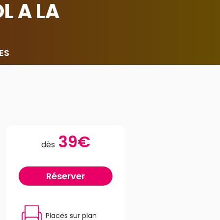
L A LA
ES
39€
dès
Réserver
Places sur plan