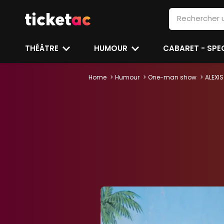
THÉÂTRE
HUMOUR
CABARET - SP
Home
Humour
One-man show
ALEXIS