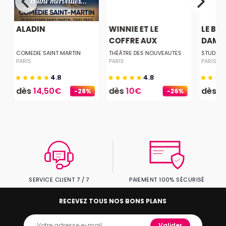
ALADIN
WINNIE ET LE
LE BO
COFFRE AUX
DAME
MERVE...
COMEDIE SAINT MARTIN
THÉÂTRE DES NOUVEAUTES
STUDIO 
PARIS
PARIS
PARIS
4.8
4.8
dès
14,50€
dès
10€
dès
1
-28%
-26%
SERVICE CLIENT 7 / 7
PAIEMENT 100% SÉCURISÉ
RECEVEZ TOUS NOS BONS PLANS
Valider