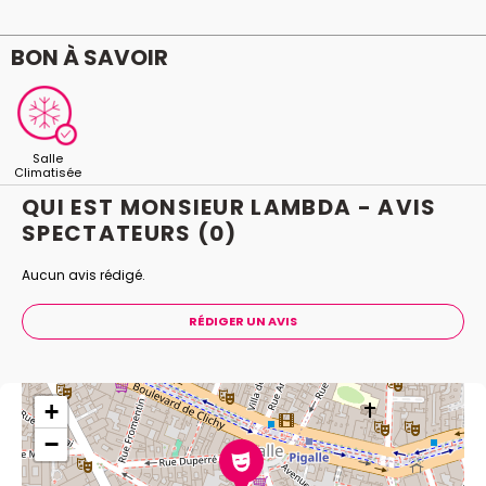
pour des accrocs au sexe "lambda", la crise de la
cinquantaine de nuances de gris qui peut atteindre
BON À SAVOIR
Madame Lambda...
Venez le voir. Vous le connaîtrez un peu mieux, .... la
prochaine fois que vous parlerez de lui!
Salle
Climatisée
QUI EST MONSIEUR LAMBDA - AVIS
SPECTATEURS
(0)
Aucun avis rédigé.
RÉDIGER UN AVIS
+
−