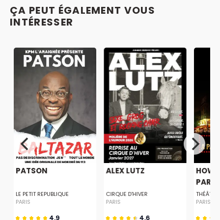
ÇA PEUT ÉGALEMENT VOUS
INTÉRESSER
PATSON
ALEX LUTZ
HOW T
PARISI
LE PETIT REPUBLIQUE
CIRQUE D'HIVER
THÉÂTRE
PARIS
PARIS
PARIS
4.9
4.6