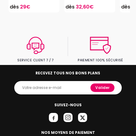
dès
29€
dès
32,60€
dès
1
SERVICE CLIENT 7 / 7
PAIEMENT 100% SÉCURISÉ
RECEVEZ TOUS NOS BONS PLANS
Valider
SUIVEZ-NOUS
NOS MOYENS DE PAIEMENT