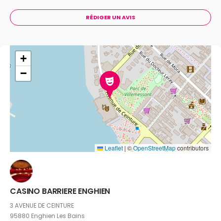
RÉDIGER UN AVIS
+
−
Leaflet
|
©
OpenStreetMap
contributors
CASINO BARRIERE ENGHIEN
3 AVENUE DE CEINTURE
95880 Enghien Les Bains