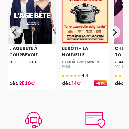
L'ÂGE BÊTE À
LE RÔTI - LA
CHÉRI,
COURBEVOIE
NOUVELLE
TOUT 
COMÉDIE...
PLUSIEURS SALLES
COMEDIE SAINT MARTIN
COMEDIE
PARIS
PARIS
4.4
dès
35,10€
dès
14€
dès
1
-51%