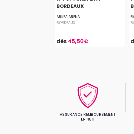
BORDEAUX
B
ÉTINCELLE
ARKEA ARENA
R
X
BORDEAUX
B
9,50€
dès
45,50€
ASSURANCE REMBOURSEMENT
EN 48H