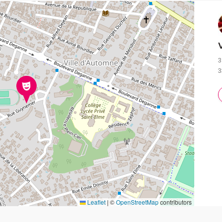
3
3
Leaflet
|
©
OpenStreetMap
contributors