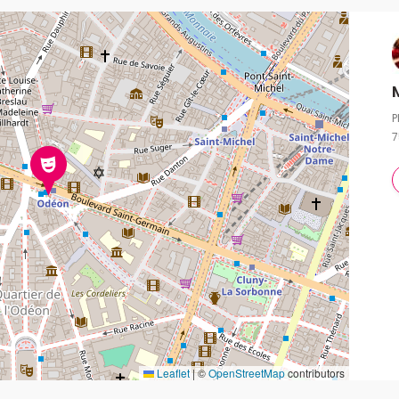
P
7
Leaflet
|
©
OpenStreetMap
contributors