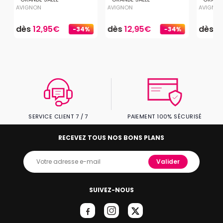
AVIGNON
AVIGNON
AVIGNO
dès
12,95€
dès
12,95€
dès
1
-34%
-34%
SERVICE CLIENT 7 / 7
PAIEMENT 100% SÉCURISÉ
RECEVEZ TOUS NOS BONS PLANS
Valider
SUIVEZ-NOUS