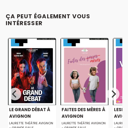
ÇA PEUT ÉGALEMENT VOUS
INTÉRESSER
!
LE GRAND DÉBAT À
FAITES DES MÈRES À
LESBI
AVIGNON
AVIGNON
AVIG
LAURETTE THÉÂTRE AVIGNON
LAURETTE THÉÂTRE AVIGNON
LAURETT
- GRANDE SALLE
- GRANDE SALLE
- GRAND