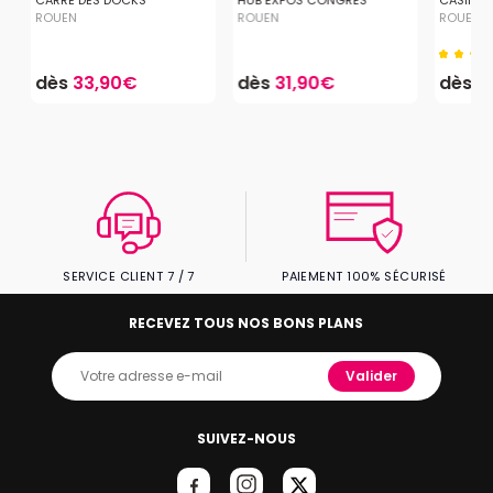
CARRÉ DES DOCKS
HUB EXPOS CONGRÈS
CASINO D
ROUEN
ROUEN
ROUEN
dès
33,90€
dès
31,90€
dès
3
SERVICE CLIENT 7 / 7
PAIEMENT 100% SÉCURISÉ
RECEVEZ TOUS NOS BONS PLANS
Valider
SUIVEZ-NOUS