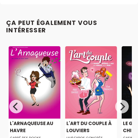
ÇA PEUT ÉGALEMENT VOUS
INTÉRESSER
S
L'ARNAQUEUSE AU
L'ART DU COUPLE À
LE GA
HAVRE
LOUVIERS
CHIEU