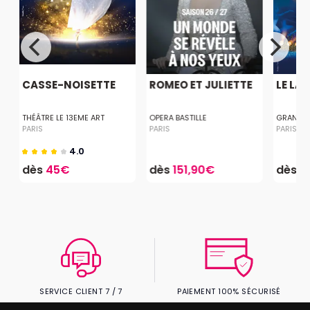
CASSE-NOISETTE
ROMEO ET JULIETTE
LE LA
THÉÂTRE LE 13EME ART
OPERA BASTILLE
GRAND R
PARIS
PARIS
PARIS
4.0
dès
45€
dès
151,90€
dès
4
SERVICE CLIENT 7 / 7
PAIEMENT 100% SÉCURISÉ