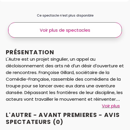
Ce spectacle n’est plus disponible
Voir plus de spectacles
PRÉSENTATION
L'Autre est un projet singulier, un appel au
décloisonnement des arts né d’un désir d’ouverture et
de rencontres. Françoise Gillard, sociétaire de la
Comédie-Française, rassemble des comédiens de la
troupe pour se lancer avec eux dans une aventure
dansée. Dépassant les frontières de leur discipline, les
acteurs vont travailler le mouvement et réinventer
leur rapport au corps. Cette expérience - physique et
Voir plus
intime - est aussi une manière de penser le collectif
L'AUTRE - AVANT PREMIERES - AVIS
différemment, d’affronter sa propre altérité. En solo,
SPECTATEURS
(0)
en duo ou en groupe, ce corps de ballet atypique fait