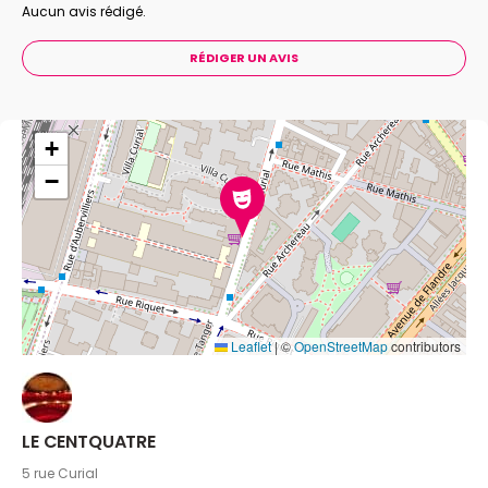
exploser les conventions dans une liberté créatrice
Aucun avis rédigé.
réjouissante.
RÉDIGER UN AVIS
+
−
Leaflet
|
©
OpenStreetMap
contributors
LE CENTQUATRE
5 rue Curial