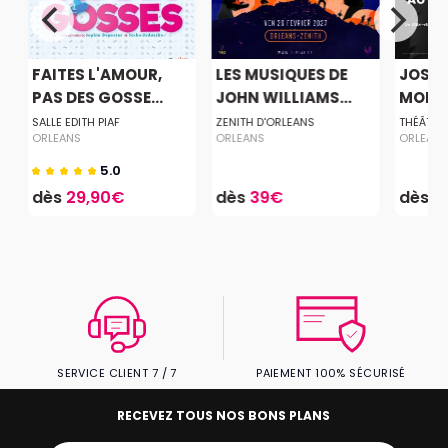
FAITES L'AMOUR,
LES MUSIQUES DE
JOSÉ 
PAS DES GOSSE...
JOHN WILLIAMS...
MONT
SALLE EDITH PIAF
ZENITH D'ORLEANS
THÉÂTRE 
ORLEANS
ORLEANS
ORLEAN
5.0
dès
29,90€
dès
39€
dès
3
SERVICE CLIENT 7 / 7
PAIEMENT 100% SÉCURISÉ
RECEVEZ TOUS NOS BONS PLANS