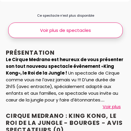
Ce spectacle n’est plus disponible
Voir plus de spectacles
PRÉSENTATION
Le Cirque Medrano est heureux de vous présenter
son tout nouveau spectacle évènement «King
Kong», le Roi de la Jungle !
Un spectacle de Cirque
comme vous ne l’avez jamais vu !!! D’une durée de
2h15 (avec entracte), spécialement adapté aux
enfants et aux familles, ce spectacle vous invite au
cœur de la jungle pour y faire d’étonnantes
rencontres ! Venez découvrir les extraordinaires
Voir plus
animaux des contrées lointaines (fameux tigres
CIRQUE MEDRANO : KING KONG, LE
blancs du Bengale, les flamboyants perroquets
ROI DE LA JUNGLE - BOURGES - AVIS
multicolores d’Amazonie, les animaux exotiques, les
SPECTATEURS
(0)