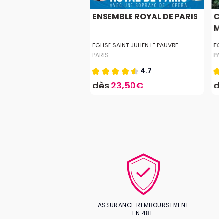
EM DE MOZART
ENSEMBLE ROYAL DE PARIS
C
M
VEAU
EGLISE SAINT JULIEN LE PAUVRE
E
PARIS
P
4.0
4.7
,55€
dès
23,50€
ASSURANCE REMBOURSEMENT
EN 48H