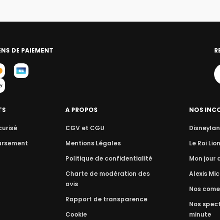
NS DE PAIEMENT
R
TS
A PROPOS
NOS INC
curisé
CGV et CGU
Disneylan
ursement
Mentions Légales
Le Roi Lio
Politique de confidentialité
Mon jour
Charte de modération des
Alexis Mic
avis
Nos come
Rapport de transparence
Nos spect
Cookie
minute