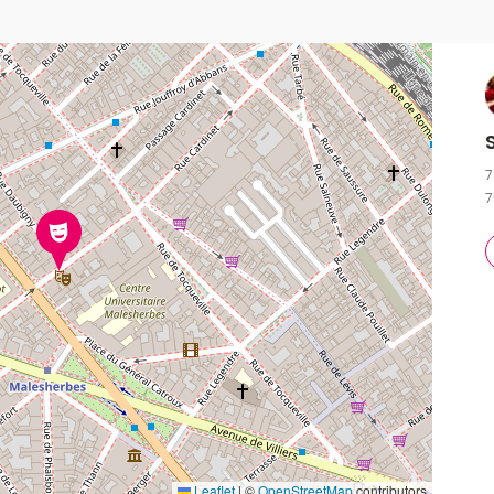
7
7
Leaflet
|
©
OpenStreetMap
contributors