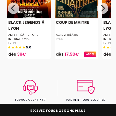
BLACK LEGENDS À
COUP DE MAITRE
BLACK
LYON
LYON
AMPHITHÉÂTRE - CITE
ACTE 2 THÉÂTRE
AMPHITH
INTERNATIONALE
LYON
INTERNA
LYON
LYON
5.0
dès
39€
dès
17,50€
dès
3
-10%
SERVICE CLIENT 7 / 7
PAIEMENT 100% SÉCURISÉ
RECEVEZ TOUS NOS BONS PLANS