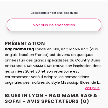
Ce spectacle n’est plus disponible
Voir plus de spectacles
PRÉSENTATION
Rag mama rag
Fondé en 1991, RAG MAMA RAG (duo
Anglais, basé en France) est devenu en quelques
années l'un des grands spécialistes du Country Blues
en Europe. RAG MAMA RAG trouve son inspiration dans
les années 20 et 30, et son répertoire est
extrêmement varié. Il adapte les compositions
originales des maîtres du style Mississippi Blues, de la
musique Ragtime, du Swing, et du Blues des musiciens
Voir plus
blancs pendant la grande dépression au USA. Il
BLUES IN LYON - RAG MAMA RAG &
interprète également ses propre créations.
Sofaï
SOFAI - AVIS
SPECTATEURS
(0)
Sofaï, c’est tout d’abord une voix, et quelle voix. De