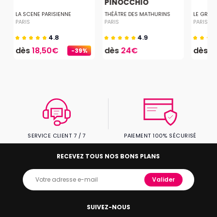
PINOCCHIO
LA SCENE PARISIENNE
THÉÂTRE DES MATHURINS
LE GRAN
PARIS
PARIS
PARIS
4.8
4.9
dès
18,50€
dès
24€
dès
1
-39%
SERVICE CLIENT 7 / 7
PAIEMENT 100% SÉCURISÉ
RECEVEZ TOUS NOS BONS PLANS
Valider
SUIVEZ-NOUS