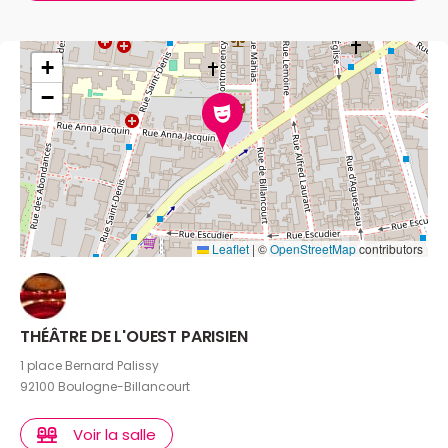
+
−
Leaflet
|
©
OpenStreetMap
contributors
THÉÂTRE DE L'OUEST PARISIEN
1 place Bernard Palissy
92100 Boulogne-Billancourt
Voir la salle