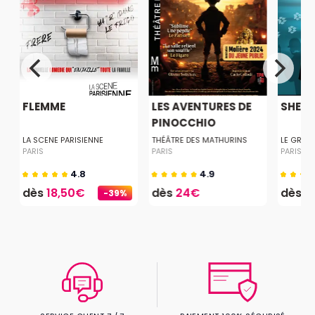
U
FLEMME
LES AVENTURES DE
SHER
PINOCCHIO
LA SCENE PARISIENNE
THÉÂTRE DES MATHURINS
LE GRAN
PARIS
PARIS
PARIS
4.8
4.9
dès
18,50€
dès
24€
dès
1
-39%