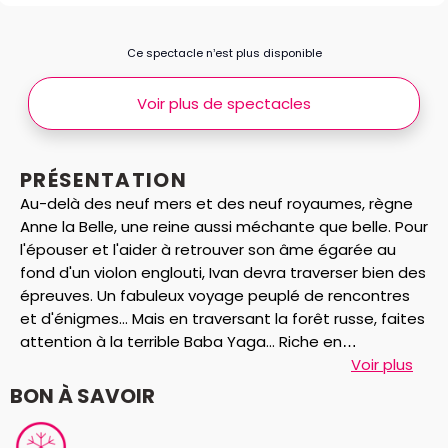
Ce spectacle n’est plus disponible
Voir plus de spectacles
PRÉSENTATION
Au-delà des neuf mers et des neuf royaumes, règne
Anne la Belle, une reine aussi méchante que belle. Pour
l'épouser et l'aider à retrouver son âme égarée au
fond d'un violon englouti, Ivan devra traverser bien des
épreuves. Un fabuleux voyage peuplé de rencontres
et d'énigmes... Mais en traversant la forêt russe, faites
attention à la terrible Baba Yaga... Riche en
personnages et en rebondissements, conçu et
Voir plus
adapté par Nathalie Arnoux et Michel Miramont, ce
BON À SAVOIR
spectacle véhicule des valeurs comme l'entraide,
l'amitié, la solidarité. On y rencontre l'âpreté, la