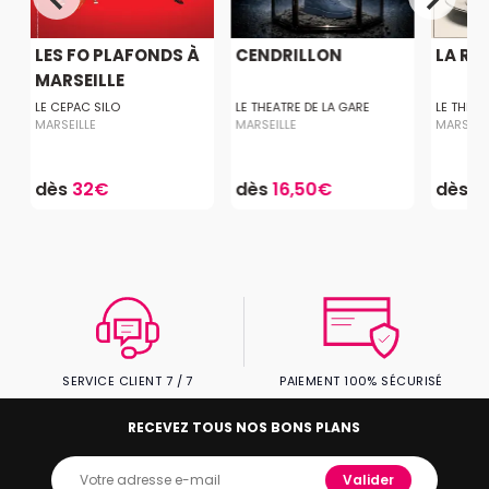
E
LES FO PLAFONDS À
CENDRILLON
LA RE
MARSEILLE
LE CEPAC SILO
LE THEATRE DE LA GARE
LE THEAT
MARSEILLE
MARSEILLE
MARSEIL
dès
32€
dès
16,50€
dès
1
SERVICE CLIENT 7 / 7
PAIEMENT 100% SÉCURISÉ
RECEVEZ TOUS NOS BONS PLANS
Valider