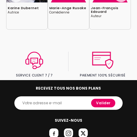
t
Karine Dubernet
Marie-Ange Rusake
Jean-François
Fa
Edouard
Autrice
Comédienne
Hu
Auteur
SERVICE CLIENT 7 / 7
PAIEMENT 100% SÉCURISÉ
RECEVEZ TOUS NOS BONS PLANS
Valider
SUIVEZ-NOUS