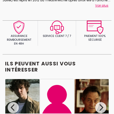
Juillet) est repris en 2012 au Théâtre Michel après avoir été à l’affiche
de la Comédie des Champs Elysée. Au cinéma, on a pu la voir dans
Voir plus
Les adoptés
, le film de Mélanie Laurent.
ASSURANCE
SERVICE CLIENT 7 / 7
PAIEMENT 100%
REMBOURSEMENT
SÉCURISÉ
EN 48H
ILS PEUVENT AUSSI VOUS
INTÉRESSER