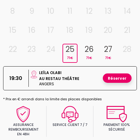
8
9
10
11
12
13
14
15
16
17
18
19
20
21
22
23
24
25
26
27
28
71€
71€
71€
LEÏLA OLABI
19:30
Réserver
AU RESTAU THÉÂTRE
ANGERS
* Prix en € arrondi dans la limite des places disponibles
ASSURANCE
SERVICE CLIENT 7 / 7
PAIEMENT 100%
REMBOURSEMENT
SÉCURISÉ
EN 48H