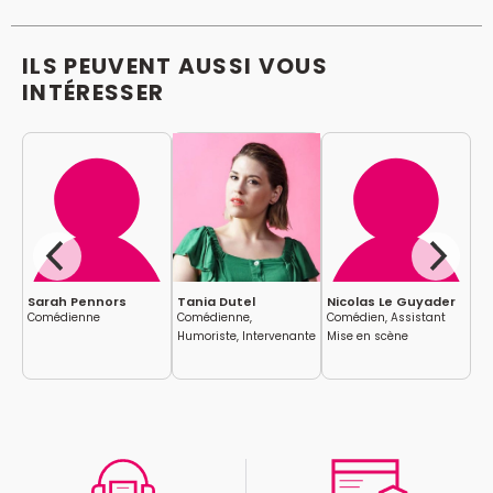
ILS PEUVENT AUSSI VOUS
INTÉRESSER
Sarah Pennors
Tania Dutel
Nicolas Le Guyader
Je
Comédienne
Comédienne,
Comédien, Assistant
Co
Humoriste, Intervenante
Mise en scène