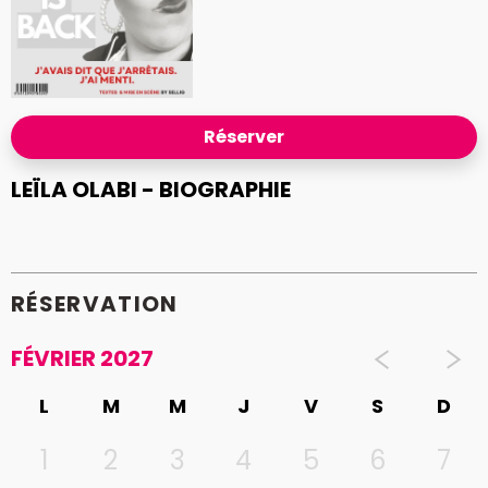
Réserver
LEÏLA OLABI - BIOGRAPHIE
RÉSERVATION
FÉVRIER 2027
L
M
M
J
V
S
D
1
2
3
4
5
6
7