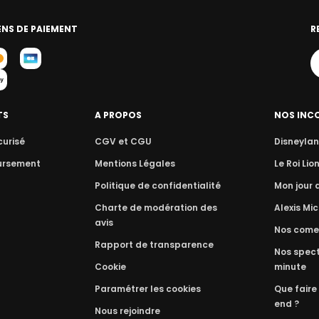
NS DE PAIEMENT
R
TS
A PROPOS
NOS INC
curisé
CGV et CGU
Disneylan
ursement
Mentions Légales
Le Roi Lio
Politique de confidentialité
Mon jour
Charte de modération des
Alexis Mic
avis
Nos come
Rapport de transparence
Nos spect
Cookie
minute
Paramétrer les cookies
Que faire
end ?
Nous rejoindre