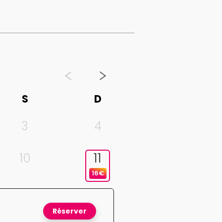
S
D
3
4
10
11
16€
Réserver