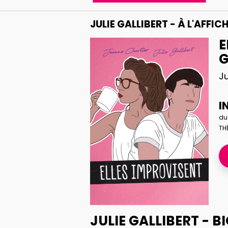
JULIE GALLIBERT - À L'AFFIC
E
G
Ju
I
du
TH
JULIE GALLIBERT - 