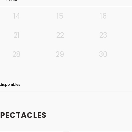
14
15
16
21
22
23
28
29
30
 disponibles
SPECTACLES