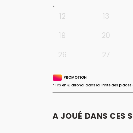
12
13
19
20
26
27
PROMOTION
* Prix en € arrondi dans la limite des places
A JOUÉ DANS CES 