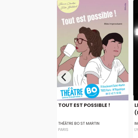
TRES (VERSAILLES)
TOUT EST POSSIBLE !
L
(
ACTORY
THÉÂTRE BO ST MARTIN
I
S
PARIS
L