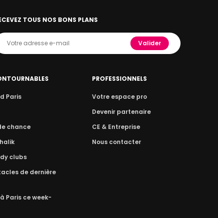
ECEVEZ TOUS NOS BONS PLANS
Valider
ONTOURNABLES
PROFESSIONNELS
d Paris
Votre espace pro
n
Devenir partenaire
 de chance
CE & Entreprise
halik
Nous contacter
dy clubs
acles de dernière
 à Paris ce week-