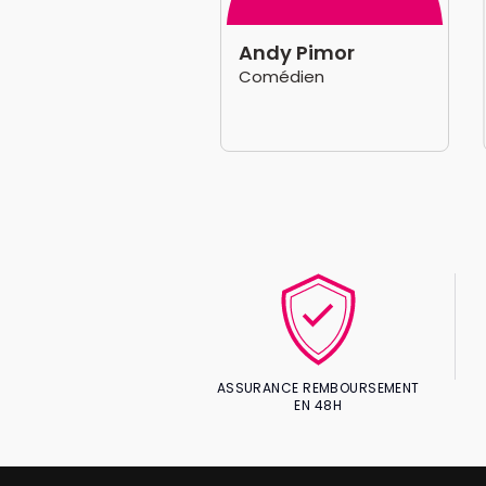
ne Buffet
Andy Pimor
médienne, Autrice,
Comédien
tteuse en scène
ASSURANCE REMBOURSEMENT
EN 48H