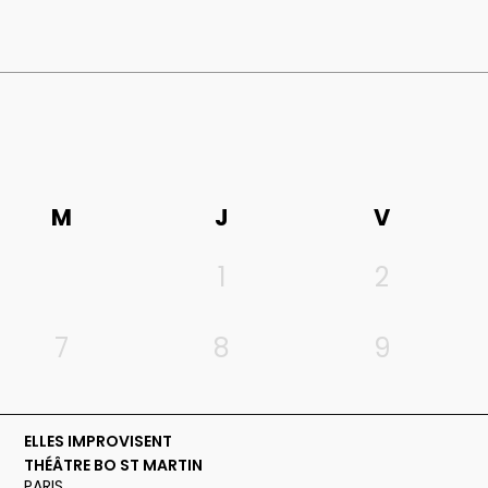
M
J
V
1
2
7
8
9
ELLES IMPROVISENT
THÉÂTRE BO ST MARTIN
PARIS