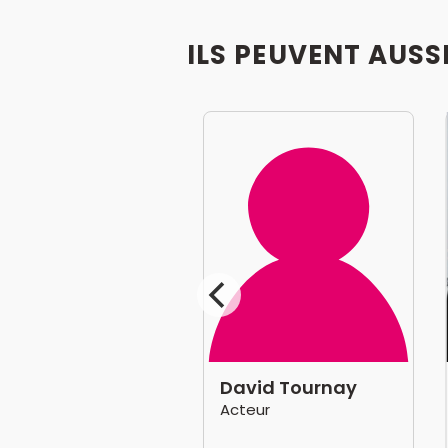
ILS PEUVENT AUSS
ancis Perrin
David Tournay
médien, Acteur
Acteur