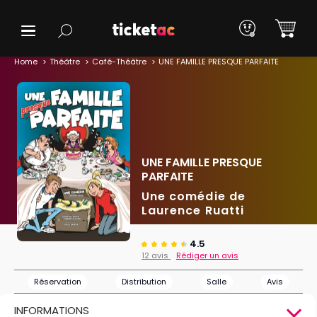
Home
Théâtre
Café-Théâtre
UNE FAMILLE PRESQUE PARFAITE
UNE FAMILLE PRESQUE
PARFAITE
Une comédie de
Laurence Ruatti
4.5
12 avis
Rédiger un avis
Réservation
Distribution
Salle
Avis
INFORMATIONS