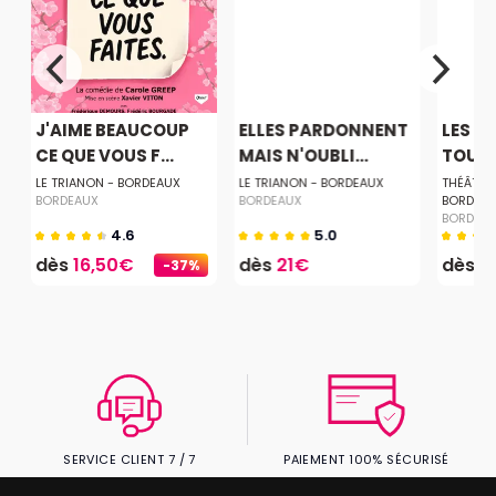
J'AIME BEAUCOUP
ELLES PARDONNENT
LES F
CE QUE VOUS F...
MAIS N'OUBLI...
TOUJO
LE TRIANON - BORDEAUX
LE TRIANON - BORDEAUX
THÉÂTRE
BORDEAUX
BORDEAUX
BORDEA
BORDEA
4.6
5.0
dès
16,50€
dès
21€
dès
2
-37%
SERVICE CLIENT 7 / 7
PAIEMENT 100% SÉCURISÉ