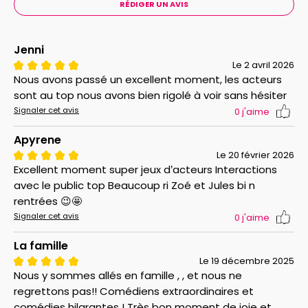
RÉDIGER UN AVIS
Jenni
Le 2 avril 2026
Nous avons passé un excellent moment, les acteurs
sont au top nous avons bien rigolé à voir sans hésiter
Signaler cet avis
0
j'aime
Apyrene
Le 20 février 2026
Excellent moment super jeux d’acteurs Interactions
avec le public top Beaucoup ri Zoé et Jules bi n
rentrées 😉🤩
Signaler cet avis
0
j'aime
La famille
Le 19 décembre 2025
Nous y sommes allés en famille , , et nous ne
regrettons pas!! Comédiens extraordinaires et
comédies hilarantes ! Très bon moment de joie et