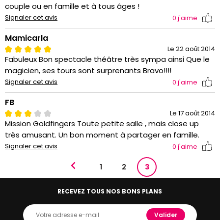
couple ou en famille et à tous âges !
Signaler cet avis
0
j'aime
Mamicarla
Le 22 août 2014
Fabuleux Bon spectacle théâtre très sympa ainsi Que le
magicien, ses tours sont surprenants Bravo!!!!
Signaler cet avis
0
j'aime
FB
Le 17 août 2014
Mission Goldfingers Toute petite salle , mais close up
très amusant. Un bon moment à partager en famille.
Signaler cet avis
0
j'aime
1
2
3
RECEVEZ TOUS NOS BONS PLANS
Valider