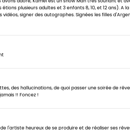
us avons adoré, Kamel est un show Man très souriant et av
 étions plusieurs adultes et 3 enfants 8, 10, et 12 ans). A l
 vidéos, signer des autographes. Signées les filles d'Arge
nt
lettes, des hallucinations, de quoi passer une soirée de rêve
amais !! Foncez !
 de l'artiste heureux de se produire et de réaliser ses rê