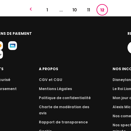
1
...
10
11
12
NS DE PAIEMENT
R
TS
A PROPOS
NOS INC
curisé
CGV et CGU
Disneylan
ursement
Mentions Légales
Le Roi Lio
Politique de confidentialité
Mon jour
Charte de modération des
Alexis Mic
avis
Nos come
Rapport de transparence
Nos spect