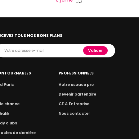
0
j'aime
ECEVEZ TOUS NOS BONS PLANS
Valider
ONTOURNABLES
PROFESSIONNELS
d Paris
Votre espace pro
n
Devenir partenaire
 de chance
CE & Entreprise
halik
Nous contacter
dy clubs
acles de dernière