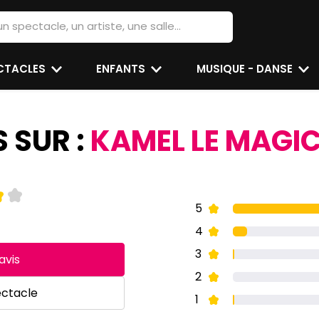
ECTACLES
ENFANTS
MUSIQUE - DANSE
S SUR :
KAMEL LE MAGIC
5
4
3
avis
2
ectacle
1