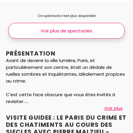
Ce spectacle n’est plus disponible
Voir plus de spectacles
PRÉSENTATION
Avant de devenir la ville lumière, Paris, et
particulièrement son centre, était un dédale de
ruelles sombres et inquiétantes, idéalement propices
au crime.
C'est cette face obscure que vous êtes invités à
revisiter.
Voir plus
De l'ancienne Place de Grève, haut lieu des exécutions
VISITE GUIDEE : LE PARIS DU CRIME ET
capitales jusqu'au 19ème siècle, à l'ancien cimetière
DES CHATIMENTS AU COURS DES
des Innocents, et à seulement deux pas des organes
SIECLES AVEC PIERRE MALZIEU -