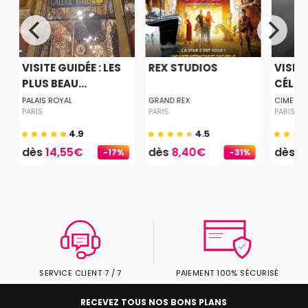
VISITE GUIDÉE : LES
REX STUDIOS
VISITE
PLUS BEAU...
CÉLÉBR
E
PALAIS ROYAL
GRAND REX
CIMETIER
PARIS
PARIS
PARIS
4.9
4.5
dès
14,55€
dès
8,40€
dès
9
-17%
-31%
SERVICE CLIENT 7 / 7
PAIEMENT 100% SÉCURISÉ
RECEVEZ TOUS NOS BONS PLANS