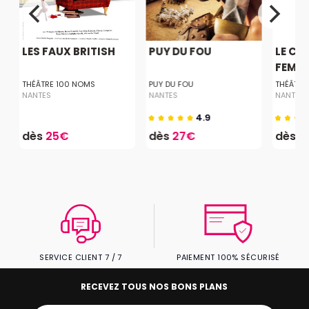
S
LES FAUX BRITISH
PUY DU FOU
LE CH
FEMME
THÉÂTRE 100 NOMS
PUY DU FOU
THÉÂTRE
NANTES
NANTES
NANTES
4.9
dès
25€
dès
27€
dès
2
SERVICE CLIENT 7 / 7
PAIEMENT 100% SÉCURISÉ
RECEVEZ TOUS NOS BONS PLANS