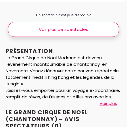
Ce spectacle n’est plus disponible
Voir plus de spectacles
PRÉSENTATION
Le Grand Cirque de Noel Medrano est devenu
l’évènement incontournable de Chantonnay en
Novembre, Venez découvrir notre nouveau spectacle
totalement inédit « King Kong et les légendes de la
Jungle ».
Laissez-vous emporter pour un voyage extraordinaire,
remplit de rêves, de Frissons et d’illusions avec les
meilleurs artistes du monde et nos incroyables
Voir plus
numéros d’animaux !
LE GRAND CIRQUE DE NOEL
(CHANTONNAY) - AVIS
Les fêtes de Noël sont l’occasion pour toute la famille
SPECTATEURS
(0)