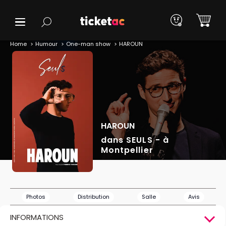
Home
Humour
One-man show
HAROUN
HAROUN
dans SEULS - à
Montpellier
Photos
Distribution
Salle
Avis
INFORMATIONS