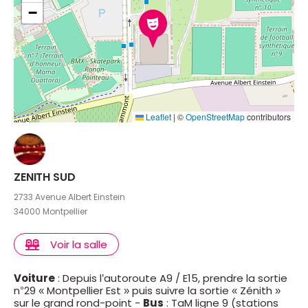
−
Leaflet
|
©
OpenStreetMap
contributors
ZENITH SUD
2733 Avenue Albert Einstein
34000 Montpellier
Voir la salle
Voiture
: Depuis l’autoroute A9 / E15, prendre la sortie
n°29 « Montpellier Est » puis suivre la sortie « Zénith »
sur le grand rond-point -
Bus
: TaM ligne 9 (stations