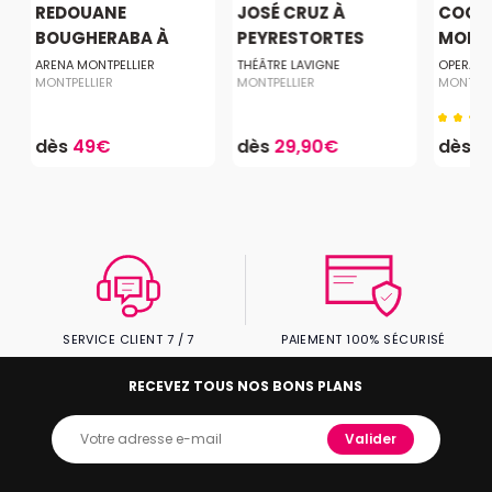
REDOUANE
JOSÉ CRUZ À
COCHO
BOUGHERABA À
PEYRESTORTES
MONTP
MONTPEL...
ARENA MONTPELLIER
THÉÂTRE LAVIGNE
OPERA C
MONTPELLIER
MONTPELLIER
MONTPEL
dès
49€
dès
29,90€
dès
3
SERVICE CLIENT 7 / 7
PAIEMENT 100% SÉCURISÉ
RECEVEZ TOUS NOS BONS PLANS
Valider