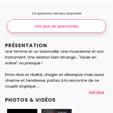
Ce spectacle n’est plus disponible
Voir plus de spectacles
PRÉSENTATION
Une femme et un violoncelle. Une musicienne et son
instrument. Une relation bien étrange... "Seule en
scène" ou presque !
Entre rêve et réalité, chagrin et désespoir mais aussi
charme et tendresse, partez à la rencontre de ce
couple atypique.
Une histoire rocambolesque et vraie entraîne les
Voir plus
spectateurs dans ce tourbillon sur la fragilité de la vie
PHOTOS & VIDÉOS
et nos réactions face au hasard !
Une relation où tout a basculé... et qui vous