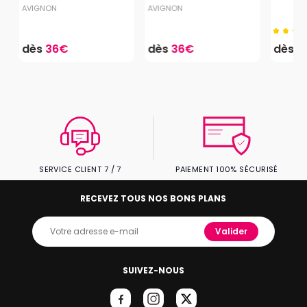
AVIGNON
AVIGNON
dès
36€
dès
36€
dès
1
SERVICE CLIENT 7 / 7
PAIEMENT 100% SÉCURISÉ
RECEVEZ TOUS NOS BONS PLANS
Valider
SUIVEZ-NOUS