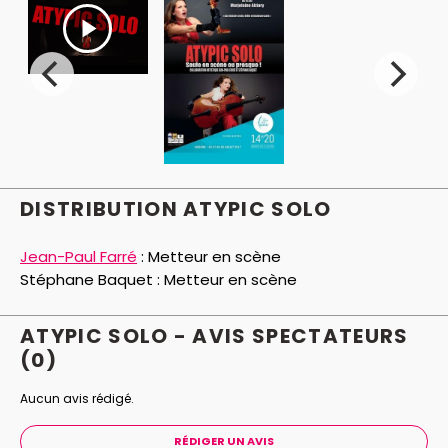
bousculera...!
Marjolaine Alziary est une artiste pluridisciplinaire,
passionnée sur scène comme dans la vie, elle signe ici
un texte émouvant et drôle, un spectacle théâtral et
musical rythmé de chansons et de musique mêlant
les styles et les époques.
DISTRIBUTION ATYPIC SOLO
Jean-Paul Farré
:
Metteur en scène
Stéphane Baquet :
Metteur en scène
ATYPIC SOLO - AVIS
SPECTATEURS
(0)
Aucun avis rédigé.
RÉDIGER UN AVIS