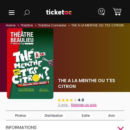
Home
Théâtre
Théâtre Comédie
THE A LA MENTHE OU T’ES CITRON
THE A LA MENTHE OU T’ES
CITRON
4.0
2 avis
Rédiger un avis
Photos
Distribution
Salle
Avis
INFORMATIONS