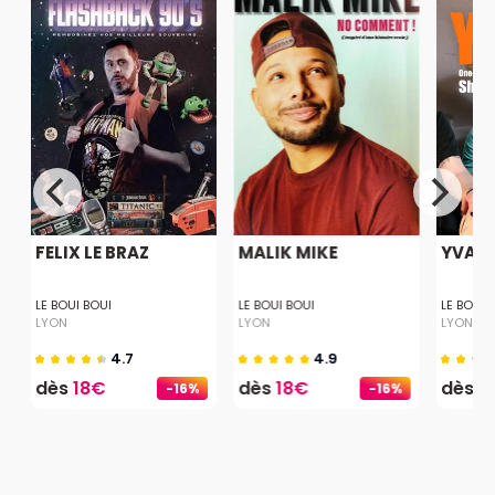
FELIX LE BRAZ
MALIK MIKE
YVAI
LE BOUI BOUI
LE BOUI BOUI
LE BOUI 
LYON
LYON
LYON
4.7
4.9
dès
18€
dès
18€
dès
1
-16%
-16%