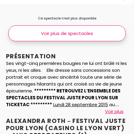
Ce spectacle n’est plus disponible
Voir plus de spectacles
PRÉSENTATION
Ses vingt-cinq premières bougies ne lui ont brûlé ni les
yeux, ni les ailes. Elle dresse sans concessions son
portrait et croque avec sincérité toute une série de
personnages hilarants qui ont croisé sa vie de jeune
épicurienne.
********* RETROUVEZ L’ENSEMBLE DES
SPECTACLES DU FESTIVAL JUSTE POUR LYON SUR
TICKETAC *********
Lundi 28 septembre 2015
au
Casino le Lyon Vert -
LES Y’A NOS STYLES
à 19h00 :
Voir plus
cliquez ici
-
JIBE FAIT DU BRUIT
à 21h30 :
cliquez ici
ALEXANDRA ROTH – FESTIVAL JUSTE
Mardi 29 septembre 2015
au Casino le Lyon Vert -
POUR LYON (CASINO LE LYON VERT)
ALEX RAMIREZ FAIT SA CRISE
à 19h00 :
cliquez ici
-