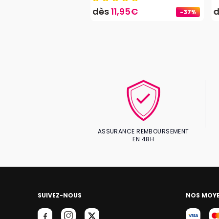
7,50€
dès
11,95€
-37%
ASSURANCE REMBOURSEMENT
EN 48H
SUIVEZ-NOUS
NOS MOYE