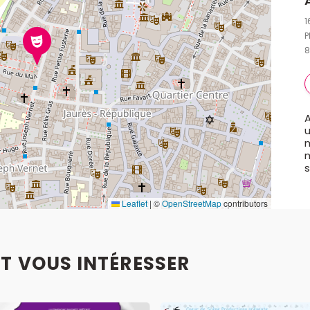
1
P
8
s
Leaflet
|
©
OpenStreetMap
contributors
T VOUS INTÉRESSER