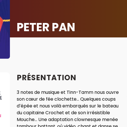
PETER PAN
PRÉSENTATION
3 notes de musique et Tinn-Tamm nous ouvre
E
E
son cœur de fée clochette... Quelques coups
d’épée et nous voilà embarqués sur le bateau
du capitaine Crochet et de son irrésistible
u
Mouche... Une adaptation clownesque menée
tambour battant, où vidéo, chant et danse se