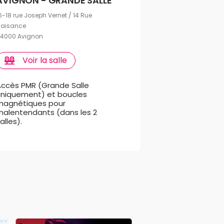
AVIGNON - GRANDE SALLE
6-18 rue Joseph Vernet / 14 Rue
laisance
4000 Avignon
Voir la salle
Accès PMR (Grande Salle
uniquement) et boucles
magnétiques pour
malentendants (dans les 2
alles).