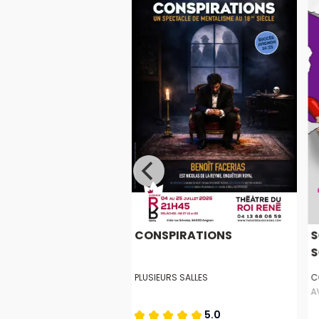
NE DE TOI À
CONSPIRATIONS
S
ES
S
TIEL THÉÂTRE
PLUSIEURS SALLES
C
A
5.0