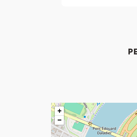
P
+
−