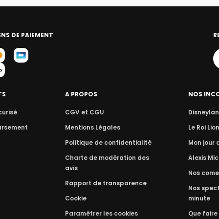
NS DE PAIEMENT
R
TS
A PROPOS
NOS INC
curisé
CGV et CGU
Disneylan
ursement
Mentions Légales
Le Roi Lio
Politique de confidentialité
Mon jour
Charte de modération des
Alexis Mic
avis
Nos come
Rapport de transparence
Nos spect
Cookie
minute
Paramétrer les cookies
Que faire