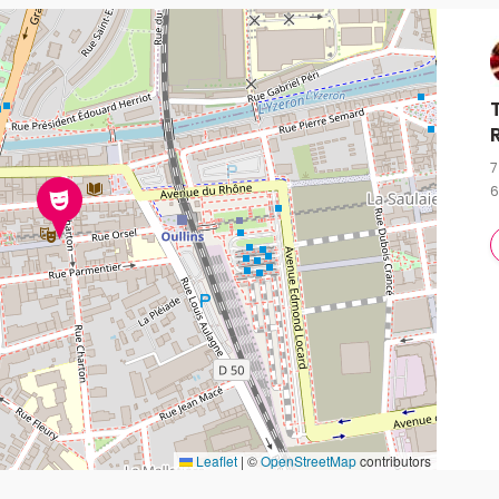
7
6
Leaflet
|
©
OpenStreetMap
contributors