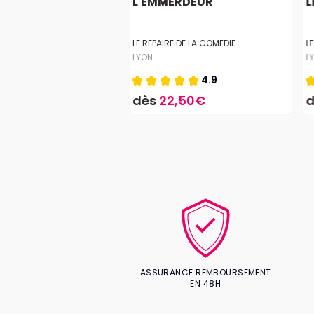
SSE TA MÈRE
L'EMMERDEUR
L
GERSON
LE REPAIRE DE LA COMEDIE
L
LYON
L
5.0
4.9
,50€
dès
22,50€
ASSURANCE REMBOURSEMENT
EN 48H