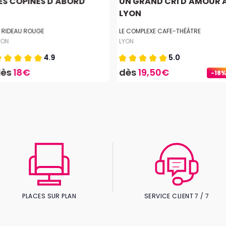
ES COPINES D'ABORD
UN GRAND CRI D'AMOUR 
LYON
E RIDEAU ROUGE
LE COMPLEXE CAFE-THÉÂTRE
YON
LYON
4.9
5.0
dès
18€
dès
19,50€
-18%
PLACES SUR PLAN
SERVICE CLIENT 7 / 7