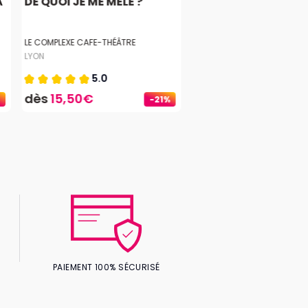
À
DE QUOI JE ME MÊLE ?
LE COMPLEXE CAFE-THÉÂTRE
LYON
5.0
dès
15,50€
-21%
PAIEMENT 100% SÉCURISÉ