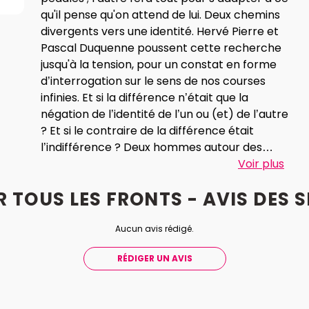
qu'il pense qu'on attend de lui. Deux chemins
divergents vers une identité. Hervé Pierre et
Pascal Duquenne poussent cette recherche
jusqu'à la tension, pour un constat en forme
d’interrogation sur le sens de nos courses
infinies. Et si la différence n’était que la
négation de l’identité de l’un ou (et) de l’autre
? Et si le contraire de la différence était
l’indifférence ? Deux hommes autour des
"mécaniques textuelles" de la langue de Tarkos
Voir plus
comme autant de Rubik’s cubes poétiques. Le
R TOUS LES FRONTS - AVIS
DES
S
sens, la valeur des mots se déplacent. Des
émotions, de l’humour, une poésie faciale qui
glisse sur le langage, qui n’a plus d’autre fond
Aucun avis rédigé.
que la surface des mots.
Pour les tarifs
RÉDIGER UN AVIS
spéciaux, un justificatif sera demandé lors
du retrait des places au théâtre