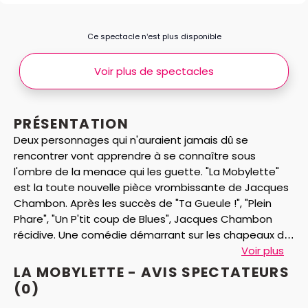
Ce spectacle n’est plus disponible
Voir plus de spectacles
PRÉSENTATION
Deux personnages qui n'auraient jamais dû se
rencontrer vont apprendre à se connaître sous
l'ombre de la menace qui les guette. "La Mobylette"
est la toute nouvelle pièce vrombissante de Jacques
Chambon. Après les succès de "Ta Gueule !", "Plein
Phare", "Un P'tit coup de Blues", Jacques Chambon
récidive. Une comédie démarrant sur les chapeaux de
roues à l'occasion de laquelle il retrouve, pour le plaisir
Voir plus
des planches Brigitte Jouffre. Ce duo détonnant vous
LA MOBYLETTE - AVIS
SPECTATEURS
offre une comédie fraîche, drôle... que dis-je : hilarante
(0)
!