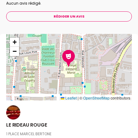
Aucun avis rédigé.
RÉDIGER UN AVIS
+
−
Leaflet
|
©
OpenStreetMap
contributors
LE RIDEAU ROUGE
1 PLACE MARCEL BERTONE