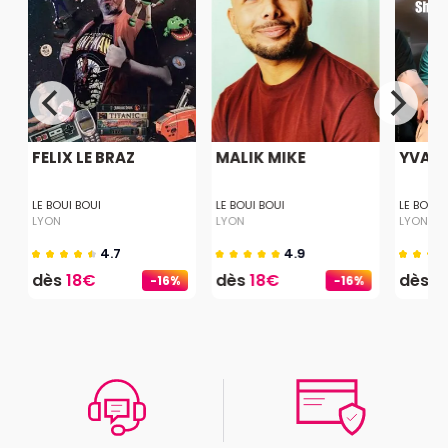
FELIX LE BRAZ
MALIK MIKE
YVAI
LE BOUI BOUI
LE BOUI BOUI
LE BOUI 
LYON
LYON
LYON
4.7
4.9
dès
18€
dès
18€
dès
1
-16%
-16%