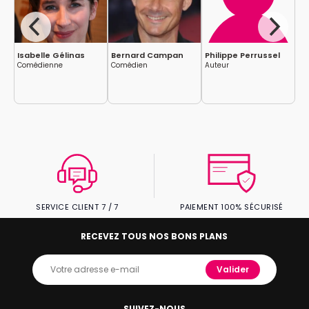
Isabelle Gélinas
Bernard Campan
Philippe Perrussel
Bé
Comédienne
Comédien
Auteur
Co
SERVICE CLIENT 7 / 7
PAIEMENT 100% SÉCURISÉ
RECEVEZ TOUS NOS BONS PLANS
Valider
SUIVEZ-NOUS