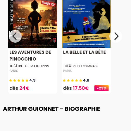
LES AVENTURES DE
LA BELLE ET LA BÊTE
PINOCCHIO
THÉÂTRE DES MATHURINS
THÉÂTRE DU GYMNASE
PARIS
PARIS
4.9
4.8
dès
24€
dès
17,50€
-23%
ARTHUR GUIONNET - BIOGRAPHIE