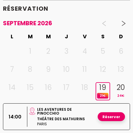
RÉSERVATION
SEPTEMBRE 2026
L
M
M
J
V
S
D
1
2
3
4
5
6
7
8
9
10
11
12
13
14
15
16
17
18
19
20
21€
24€
LES AVENTURES DE
PINOCCHIO
14:00
Réserver
THÉÂTRE DES MATHURINS
PARIS