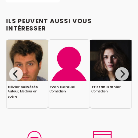
ILS PEUVENT AUSSI VOUS
INTÉRESSER
Olivier Solivérès
Yvan Garouel
Tristan Garnier
Do
Auteur, Metteur en
Comédien
Comédien
Co
scène