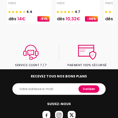
PARIS
PARIS
PARIS
4.4
4.7
dès
14€
dès
10,32€
dès
2
-51%
-66%
SERVICE CLIENT 7 / 7
PAIEMENT 100% SÉCURISÉ
RECEVEZ TOUS NOS BONS PLANS
Valider
SUIVEZ-NOUS