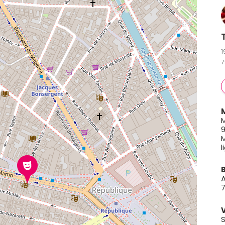
1
7
M
9
M
l
A
V
S