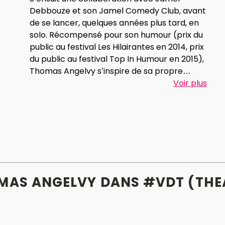
Debbouze et son Jamel Comedy Club, avant
de se lancer, quelques années plus tard, en
solo. Récompensé pour son humour (prix du
public au festival Les Hilairantes en 2014, prix
du public au festival Top In Humour en 2015),
Thomas Angelvy s’inspire de sa propre
existence pour livrer un one-man-show à son
Voir plus
image. Pour le guider et l’orienter sur les
planches de théâtre, Aslem Smida lui livre ses
secrets et ses astuces pour captiver les
spectateurs. Le metteur en scène de Baptiste
Lecaplain est un habitué des one-man-show.
En 2017, c’est également lui qui signe la mise en
scène d’un autre humoriste, Sébastien Giray.
MAS ANGELVY DANS #VDT (THE