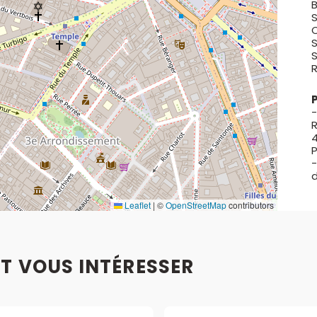
B
S
S
S
R
-
d
Leaflet
|
©
OpenStreetMap
contributors
T VOUS INTÉRESSER