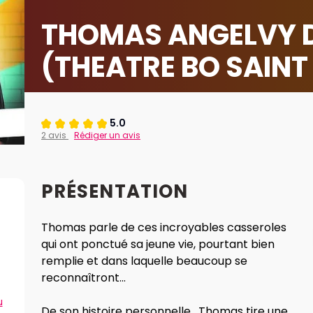
THOMAS ANGELVY 
(THEATRE BO SAINT
5.0
2 avis
Rédiger un avis
PRÉSENTATION
Thomas parle de ces incroyables casseroles
qui ont ponctué sa jeune vie, pourtant bien
remplie et dans laquelle beaucoup se
reconnaîtront...
u
De son histoire personnelle , Thomas tire une