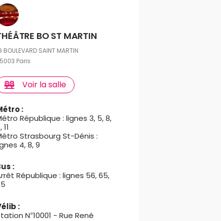
THÉÂTRE BO ST MARTIN
9 BOULEVARD SAINT MARTIN
5003 Paris
Voir la salle
Métro :
étro République : lignes 3, 5, 8,
, 11
étro Strasbourg St-Dénis :
ignes 4, 8, 9
Bus :
rrêt République : lignes 56, 65,
75
élib :
tation N°10001 - Rue René