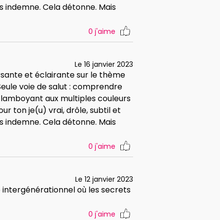
as indemne. Cela détonne. Mais
0
j'aime
Le 16 janvier 2023
rsante et éclairante sur le thème
Seule voie de salut : comprendre
 flamboyant aux multiples couleurs
 ton je(u) vrai, drôle, subtil et
as indemne. Cela détonne. Mais
0
j'aime
Le 12 janvier 2023
 intergénérationnel où les secrets
0
j'aime