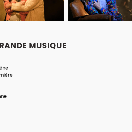
GRANDE MUSIQUE
cène
mière
nne
n