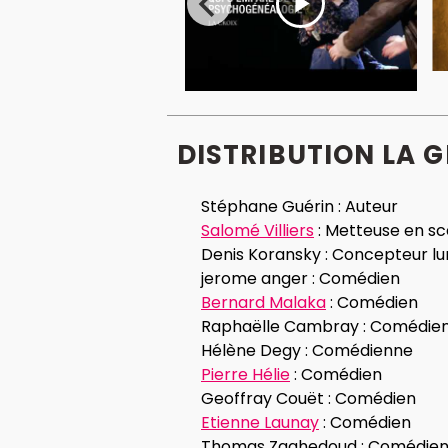
DISTRIBUTION LA 
Stéphane Guérin :
Auteur
Salomé Villiers
:
Metteuse en s
Denis Koransky :
Concepteur lu
jerome anger :
Comédien
Bernard Malaka
:
Comédien
Raphaëlle Cambray :
Comédie
Hélène Degy :
Comédienne
Pierre Hélie
:
Comédien
Geoffray Couët :
Comédien
Etienne Launay
:
Comédien
Thomas Zaghedoud :
Comédie