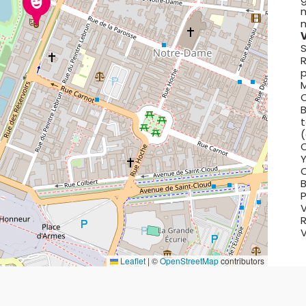
V
S
R
p
M
C
B
t
(
Y
C
B
P
V
R
V
Leaflet
|
©
OpenStreetMap
contributors