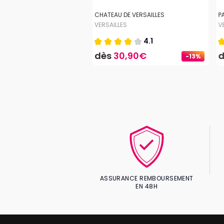
ULTUREL ISADORA DUNCAN
CHATEAU DE VERSAILLES
P
S
VERSAILLES
V
4.1
,50€
dès
30,90€
-13%
ASSURANCE REMBOURSEMENT
EN 48H