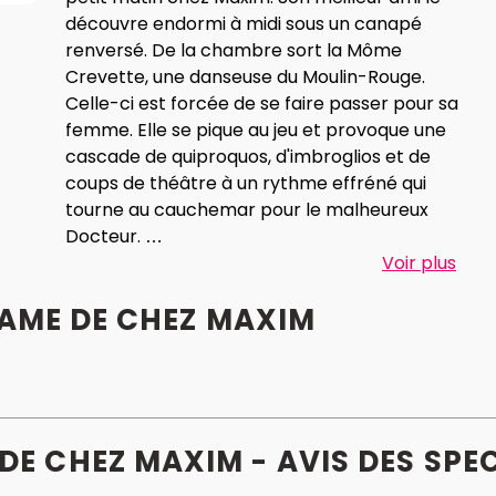
découvre endormi à midi sous un canapé
renversé. De la chambre sort la Môme
Crevette, une danseuse du Moulin-Rouge.
Celle-ci est forcée de se faire passer pour sa
femme. Elle se pique au jeu et provoque une
cascade de quiproquos, d'imbroglios et de
coups de théâtre à un rythme effréné qui
tourne au cauchemar pour le malheureux
Docteur.
Feydeau dénonce le caractère grotesque
Voir plus
sinon absurde du conformisme social
DAME DE CHEZ MAXIM
bourgeois du début du XX° siècle au travers
de comédies burlesques au rythme endiablé
et règle ses comptes avec la gent féminine.
Créée le 17 Janvier 1899 au Théâtre des
Nouveautés dans une mise en scène de
DE CHEZ MAXIM - AVIS
DES
SPE
l’auteur,
La Dame de chez Maxim
est un des