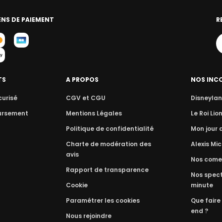
NS DE PAIEMENT
R
TS
A PROPOS
NOS INC
curisé
CGV et CGU
Disneylan
ursement
Mentions Légales
Le Roi Lio
Politique de confidentialité
Mon jour
Charte de modération des
Alexis Mic
avis
Nos come
Rapport de transparence
Nos spect
Cookie
minute
Paramétrer les cookies
Que faire
end ?
Nous rejoindre