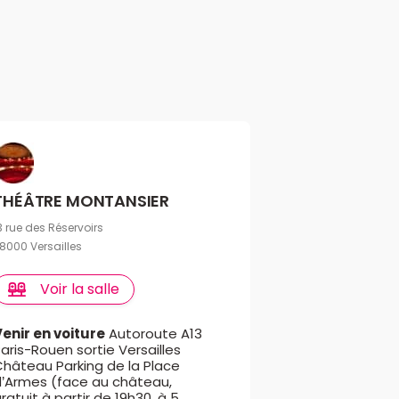
THÉÂTRE MONTANSIER
3 rue des Réservoirs
8000 Versailles
Voir la salle
Venir en voiture
Autoroute A13
aris-Rouen sortie Versailles
Château Parking de la Place
d’Armes (face au château,
ratuit à partir de 19h30, à 5