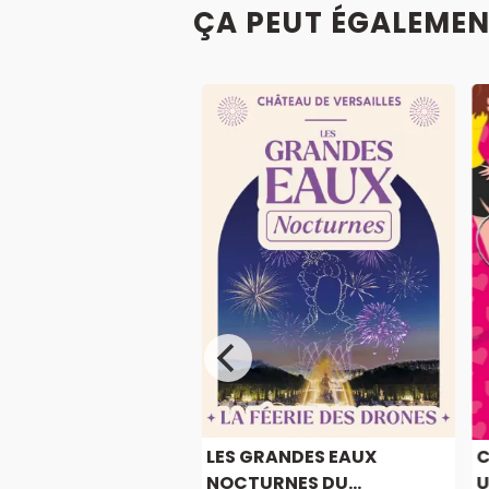
ÇA PEUT ÉGALEMEN
-ANNA À IGNY
LES GRANDES EAUX
C
NOCTURNES DU...
U