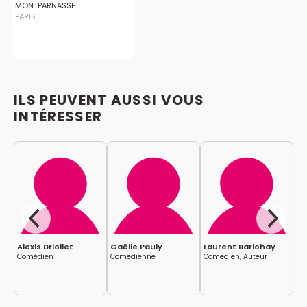
MONTPARNASSE
PARIS
ILS PEUVENT AUSSI VOUS
INTÉRESSER
se
Alexis Driollet
Gaëlle Pauly
Laurent Bariohay
Gu
Comédien
Comédienne
Comédien, Auteur
Co