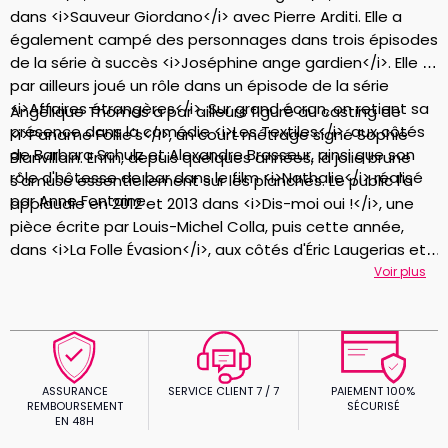
dans <i>Sauveur Giordano</i> avec Pierre Arditi. Elle a
également campé des personnages dans trois épisodes
de la série à succès <i>Joséphine ange gardien</i>. Elle a
par ailleurs joué un rôle dans un épisode de la série
<i>Affaires étrangères</i>. Sur grand écran, on retient sa
Angélique Thomas a par ailleurs figuré au casting de
présence dans la comédie <i>Les Textiles</i>, aux côtés
<i>Paname Follie's</i>, un court métrage signé Sophie
de Barbara Schulz et Alexandre Brasseur, ainsi que son
Blanvillain. Enfin, depuis quelques années, la jolie brune
rôle d'hôtesse de bar dans le film <i>Nathalie</i> réalisé
s'amuse essentiellement sur les planches. Le public l'a
par Anne Fontaine.
applaudie en 2012 et 2013 dans <i>Dis-moi oui !</i>, une
pièce écrite par Louis-Michel Colla, puis cette année,
dans <i>La Folle Évasion</i>, aux côtés d'Éric Laugerias et
Lydie Muller. Cette comédie loufoque mise en scène par
Voir plus
Éric Métayer a été programmée tout l'été au théâtre de
la Gaîté-Montparnasse.
ASSURANCE
SERVICE CLIENT 7 / 7
PAIEMENT 100%
REMBOURSEMENT
SÉCURISÉ
EN 48H