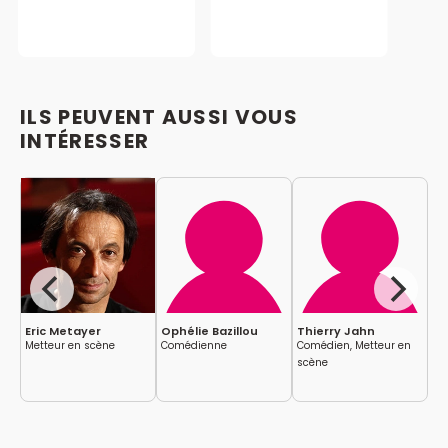
ILS PEUVENT AUSSI VOUS
INTÉRESSER
Eric Metayer
Ophélie Bazillou
Thierry Jahn
Ma
Metteur en scène
Comédienne
Comédien, Metteur en
Co
scène