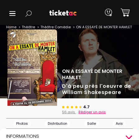
Home
Théâtre
Théâtre Comédie
ON A ESSAYÉ DE MONTER HAMLET
ON A ESSAYÉ DE MONTER
HAMLET
D'à peu près l'oeuvre de
William Shakespeare
4.7
56 avis
Rédiger un avis
Photos
Distribution
Salle
Avis
INFORMATIONS