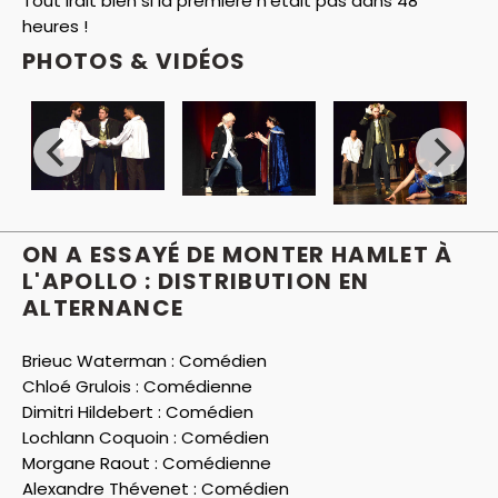
Tout irait bien si la première n'était pas dans 48
heures !
PHOTOS & VIDÉOS
ON A ESSAYÉ DE MONTER HAMLET À
L'APOLLO : DISTRIBUTION EN
ALTERNANCE
Brieuc Waterman :
Comédien
Chloé Grulois :
Comédienne
Dimitri Hildebert :
Comédien
Lochlann Coquoin :
Comédien
Morgane Raout :
Comédienne
Alexandre Thévenet :
Comédien