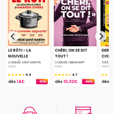
LE RÔTI - LA
CHÉRI, ON SE DIT
DERNI
.
NOUVELLE
TOUT !
CISEA
COMÉDIE...
COMEDIE SAINT MARTIN
COMEDIE OBERKAMPF
THÉÂTRE
PARIS
PARIS
PARIS
4.4
4.7
dès
14€
dès
10,32€
dès
2
-51%
-66%