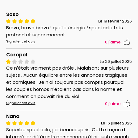
Prix du Public et du Jury à Rire en Scène
Prix de la mise en scène au Souffleur d'Arundel
Soso
Le 19 février 2026
Bravo, bravo bravo ! quelle énergie ! spectacle très
profond et super marrant
Signaler cet avis
0
j'aime
Caropol
Le 26 juillet 2025
Ce n’était vraiment pas drôle . Malaisant sur plusieurs
sujets . Aucun équilibre entre les annonces tragiques
et comiques . Je n’ai toujours pas compris pourquoi
les couples homos n’étaient pas dans la norme et
comment on pouvait rire du viol
Signaler cet avis
0
j'aime
Nana
Le 16 juillet 2025
Superbe spectacle, j ai beaucoup ris. Cette façon d
interpréter différents personnages était juste waouh.