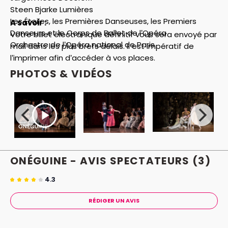
Steen Bjarke Lumières
Les Étoiles, les Premières Danseuses, les Premiers
A savoir :
Danseurs et le Corps de Ballet de l’Opéra
Votre billet électronique définitif vous sera envoyé par
Orchestre de l’Opéra national de Paris
mail dans les plus brefs délais. Il est impératif de
l’imprimer afin d’accéder à vos places.
PHOTOS & VIDÉOS
ONÉGUINE - AVIS
SPECTATEURS
(3)
4.3
RÉDIGER UN AVIS