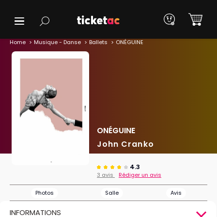
Home
Musique - Danse
Ballets
ONÉGUINE
ONÉGUINE
John Cranko
4.3
3 avis
Rédiger un avis
Photos
Salle
Avis
INFORMATIONS