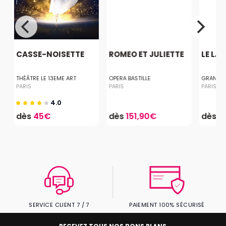
CASSE-NOISETTE
ROMEO ET JULIETTE
LE LA
THÉÂTRE LE 13EME ART
OPERA BASTILLE
GRAND R
PARIS
PARIS
PARIS
4.0
dès
45€
dès
151,90€
dès
4
SERVICE CLIENT 7 / 7
PAIEMENT 100% SÉCURISÉ