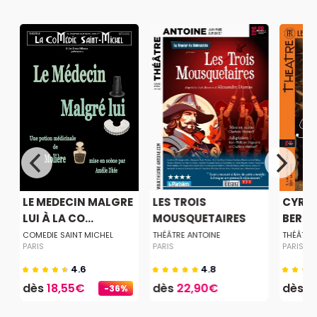
LE MEDECIN MALGRE
LES TROIS
CYRA
LUI À LA CO...
MOUSQUETAIRES
BERG
COMEDIE SAINT MICHEL
THÉÂTRE ANTOINE
THÉÂTRE
PARIS
PARIS
PARIS
4.6
4.8
dès
18,55€
dès
22,90€
dès
1
-36%