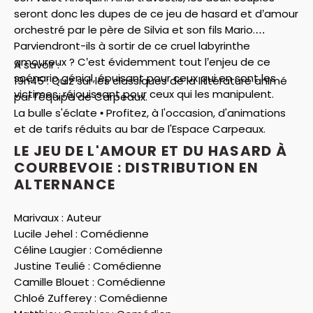
seront donc les dupes de ce jeu de hasard et d’amour
orchestré par le père de Silvia et son fils Mario.
Parviendront-ils à sortir de ce cruel labyrinthe
amoureux ? C’est évidemment tout l’enjeu de ce
A savoir :
scénario génial, épuisant pour ceux qui en sont les
19h45 : Quiz sur les classiques de la littérature animé
victimes, réjouissant pour ceux qui les manipulent.
par l’équipe de Carpeaux.
La bulle s'éclate • Profitez, à l'occasion, d'animations
et de tarifs réduits au bar de l'Espace Carpeaux.
LE JEU DE L'AMOUR ET DU HASARD À
COURBEVOIE : DISTRIBUTION EN
ALTERNANCE
Marivaux :
Auteur
Lucile Jehel :
Comédienne
Céline Laugier :
Comédienne
Justine Teulié :
Comédienne
Camille Blouet :
Comédienne
Chloé Zufferey :
Comédienne