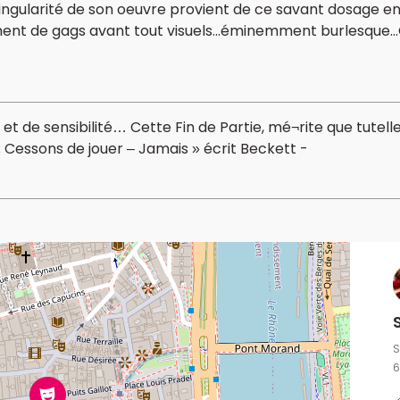
gularité de son oeuvre provient de ce savant dosage entre
ent de gags avant tout visuels...éminemment burlesque...
é et de sensibilité… Cette Fin de Partie, mé¬rite que tut
 Cessons de jouer – Jamais » écrit Beckett -
S
6