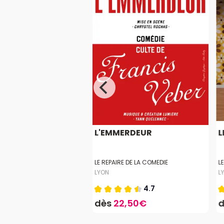
SSE TA MÈRE
L'EMMERDEUR
L
GERSON
LE REPAIRE DE LA COMEDIE
L
LYON
L
5.0
4.7
,50€
dès
22,50€