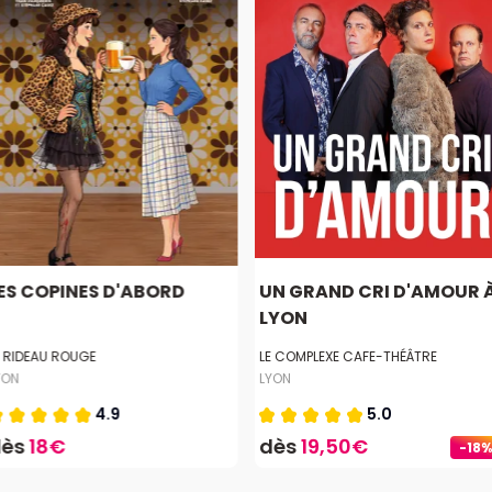
ES COPINES D'ABORD
UN GRAND CRI D'AMOUR 
LYON
E RIDEAU ROUGE
LE COMPLEXE CAFE-THÉÂTRE
YON
LYON
4.9
5.0
dès
18€
dès
19,50€
-18%