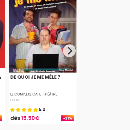
À
DE QUOI JE ME MÊLE ?
LE COMPLEXE CAFE-THÉÂTRE
LYON
5.0
dès
15,50€
-21%