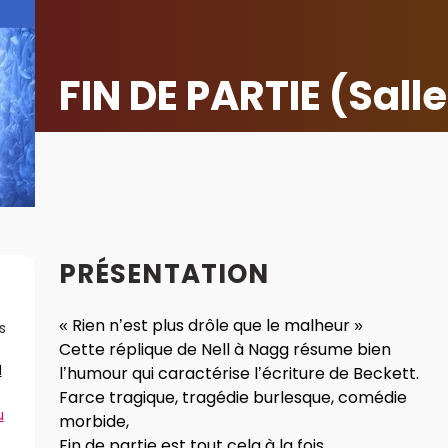
FIN DE PARTIE (Sall
PRÉSENTATION
« Rien n’est plus drôle que le malheur »
s
Cette réplique de Nell à Nagg résume bien
N
l’humour qui caractérise l’écriture de Beckett.
Farce tragique, tragédie burlesque, comédie
u
morbide,
Fin de partie est tout cela à la fois.