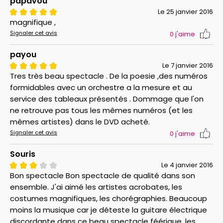
papavou
le féminisme, qu’un appel à renouer avec notre
Le 25 janvier 2016
monde d’une manière différente »
. Évadez-vous sur
magnifique ,
une île où la beauté et le pouvoir féminin sont sans
Signaler cet avis
0
j'aime
limites !
UN CIRQUE DU MONDE
payou
Fondé en 1984 par Guy Laliberté et Daniel Gauthier, le
Le 7 janvier 2016
Cirque du Soleil parcourt le globe depuis plus de
Tres très beau spectacle . De la poesie ,des numéros
trente ans avec ses productions grandioses. Initié par
formidables avec un orchestre a la mesure et au
deux artistes de rue, le cirque n'a cessé de s'agrandir
service des tableaux présentés . Dommage que l'on
pour compter aujourd'hui plus de mille artistes. Si
ne retrouve pas tous les mêmes numéros (et les
l'entreprise est d'origine québécoise et basée à
mêmes artistes) dans le DVD acheté.
Montréal, elle est surtout internationale par ses
Signaler cet avis
0
j'aime
artistes venus des quatre coins du monde : on ne
compte pas moins de cinquante nationalités au sein
Souris
du cirque !
Le 4 janvier 2016
L'approche créative du groupe s'éloigne du cirque
Bon spectacle Bon spectacle de qualité dans son
traditionnel, même s'il en garde parfois quelques
ensemble. J'ai aimé les artistes acrobates, les
éléments, comme l'utilisation du chapiteau par
costumes magnifiques, les chorégraphies. Beaucoup
exemple. Les numéros ne s'enchaînent pas les uns à la
moins la musique car je déteste la guitare électrique
suite des autres, mais ils sont réunis au sein d'une
discordante dans ce beau spectacle féérique. les