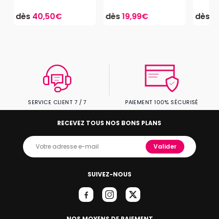
dès
40,50€
dès
19,99€
dès
4
SERVICE CLIENT 7 / 7
PAIEMENT 100% SÉCURISÉ
RECEVEZ TOUS NOS BONS PLANS
Valider
SUIVEZ-NOUS
NOS MOYENS DE PAIEMENT