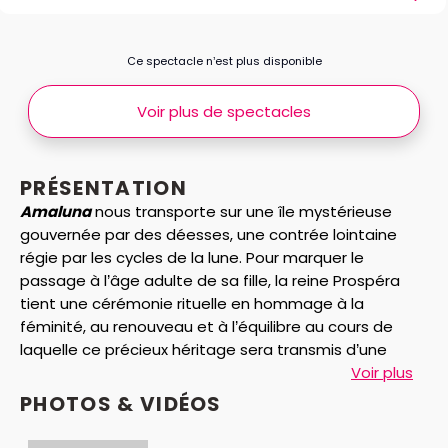
Ce spectacle n’est plus disponible
Voir plus de spectacles
PRÉSENTATION
Amaluna
nous transporte sur une île mystérieuse
gouvernée par des déesses, une contrée lointaine
régie par les cycles de la lune. Pour marquer le
passage à l’âge adulte de sa fille, la reine Prospéra
tient une cérémonie rituelle en hommage à la
féminité, au renouveau et à l’équilibre au cours de
laquelle ce précieux héritage sera transmis d’une
génération à l’autre. À la suite d’une tempête
Voir plus
provoquée par Prospéra, un groupe de jeunes
PHOTOS & VIDÉOS
hommes débarquent sur l’île et le cœur de la jeune
fille va bientôt chavirer pour un valeureux prétendant.