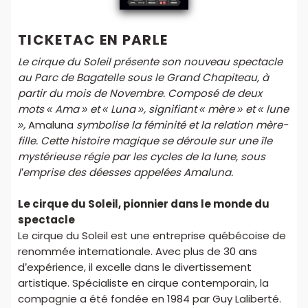
inclus, sur justificatif. - Tarif Adulte : à partir de 12 ans. -
Tarif Senior : plus de 65 ans, sur justificatif. - Tarif
TICKETAC EN PARLE
Etudiant : sur présentation d'une carte étudiant en
Le cirque du Soleil présente son nouveau spectacle
cours de validité.
au Parc de Bagatelle sous le Grand Chapiteau, à
partir du mois de Novembre. Composé de deux
mots « Ama » et « Luna », signifiant « mère » et « lune
»,
Amaluna
symbolise la féminité et la relation mère-
fille. Cette histoire magique se déroule sur une île
mystérieuse régie par les cycles de la lune, sous
l’emprise des déesses appelées Amaluna.
Le cirque du Soleil, pionnier dans le monde du
spectacle
Le cirque du Soleil est une entreprise québécoise de
renommée internationale. Avec plus de 30 ans
d’expérience, il excelle dans le divertissement
artistique. Spécialiste en cirque contemporain, la
compagnie a été fondée en 1984 par Guy Laliberté.