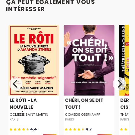
ÇA PEUT ÉGALEMENT VOUS
INTÉRESSER
LE RÔTI - LA
CHÉRI, ON SE DIT
DERNI
NOUVELLE
TOUT !
CISEA
COMÉDIE...
COMEDIE SAINT MARTIN
COMEDIE OBERKAMPF
THÉÂTRE
PARIS
PARIS
PARIS
4.4
4.7