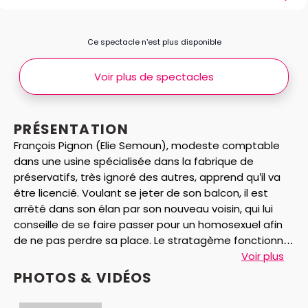
Ce spectacle n’est plus disponible
Voir plus de spectacles
PRÉSENTATION
François Pignon (Elie Semoun), modeste comptable
dans une usine spécialisée dans la fabrique de
préservatifs, très ignoré des autres, apprend qu’il va
être licencié. Voulant se jeter de son balcon, il est
arrêté dans son élan par son nouveau voisin, qui lui
conseille de se faire passer pour un homosexuel afin
de ne pas perdre sa place. Le stratagème fonctionne
si bien que François garde sa place et que le regard
Voir plus
des autres change…
PHOTOS & VIDÉOS