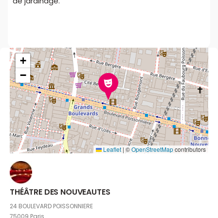
de jardinage.
+
−
Leaflet
|
©
OpenStreetMap
contributors
THÉÂTRE DES NOUVEAUTES
24 BOULEVARD POISSONNIERE
75009 Paris