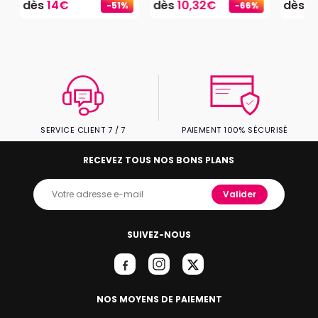
dès
14€
dès
10,32€
dès
2
-51%
-66%
SERVICE CLIENT 7 / 7
PAIEMENT 100% SÉCURISÉ
RECEVEZ TOUS NOS BONS PLANS
Valider
SUIVEZ-NOUS
NOS MOYENS DE PAIEMENT