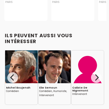
PARIS
PARIS
PARIS
ILS PEUVENT AUSSI VOUS
INTÉRESSER
Michel Boujenah
Elie Semoun
Calixte De
Ma
Nigremont
,
Comédien
Comédien, Humoriste,
Me
Intervenant
Intervenant
In
nt